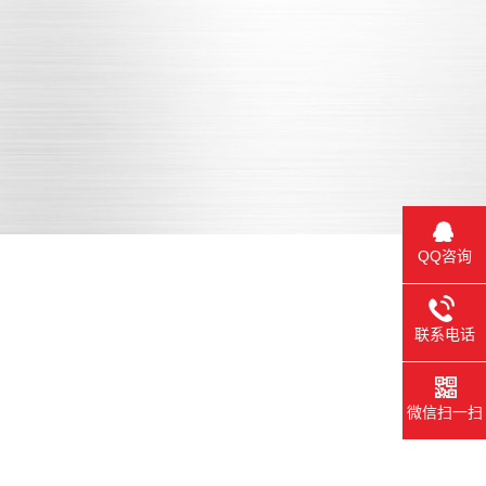
3335122097
QQ咨询
联系电话
需求沟通
功能确认
微信扫一扫