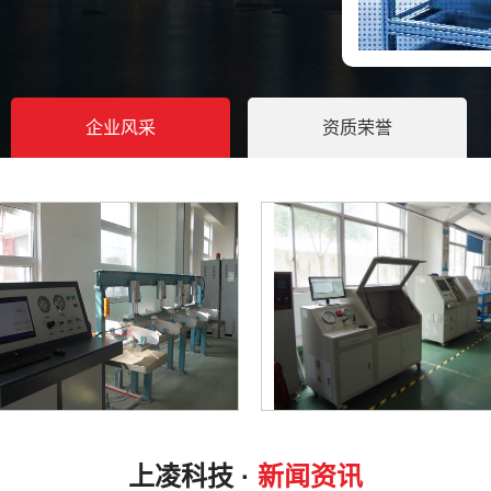
企业风采
资质荣誉
工业离心风机
离心风机本体
质，以是应当会
API 598 阀
制造厂使用的
使用一个夹紧夹
高压胶管试验机
水压试验机调试
蝶阀装配工艺
上凌科技 ·
新闻资讯